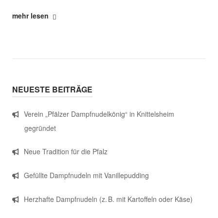
"Neue
mehr lesen
Tradition
für
die
Pfalz"
NEUESTE BEITRÄGE
Verein „Pfälzer Dampfnudelkönig“ in Knittelsheim
gegründet
Neue Tradition für die Pfalz
Gefüllte Dampfnudeln mit Vanillepudding
Herzhafte Dampfnudeln (z. B. mit Kartoffeln oder Käse)