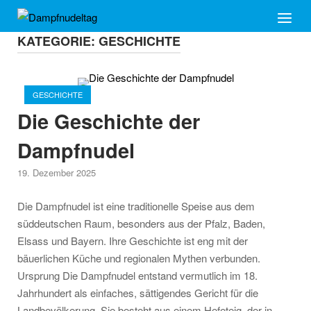
Skip
Home
Menu
to
KATEGORIE:
GESCHICHTE
content
Open post
GESCHICHTE
Die Geschichte der
Dampfnudel
19. Dezember 2025
Die Dampfnudel ist eine traditionelle Speise aus dem
süddeutschen Raum, besonders aus der Pfalz, Baden,
Elsass und Bayern. Ihre Geschichte ist eng mit der
bäuerlichen Küche und regionalen Mythen verbunden.
Ursprung Die Dampfnudel entstand vermutlich im 18.
Jahrhundert als einfaches, sättigendes Gericht für die
Landbevölkerung. Sie besteht aus einem Hefeteig, der in