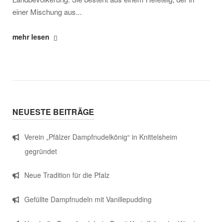
einer Mischung aus...
"Die
mehr lesen
Geschichte
der
Dampfnudel"
NEUESTE BEITRÄGE
Verein „Pfälzer Dampfnudelkönig“ in Knittelsheim
gegründet
Neue Tradition für die Pfalz
Gefüllte Dampfnudeln mit Vanillepudding