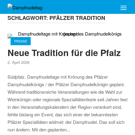
Skip
Home
Menu
to
SCHLAGWORT:
PFÄLZER TRADITION
content
Open post
PRESSE
Neue Tradition für die Pfalz
2. April 2026
Südpfalz. Dampfnudeltage mit Krönung des Pfälzer
Dampfnudelkönigs / der Pfälzer Dampfnudelkönigin geplant.
Während traditionsreiche Veranstaltungen wie die Wahl zur
Weinkönigin oder regionale Spezialitätenfeste seit Jahren fest
in den Veranstaltungskalendern der Region verankert sind,
fehlte bislang ein Event, das sich einer der bekanntesten
Pfälzer Spezialitäten widmet: der Dampfnudel. Das soll sich
nun ändern. Mit den geplanten...