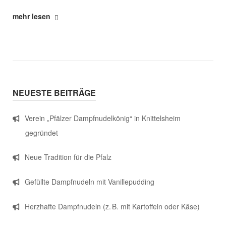
"Neue
mehr lesen
Tradition
für
die
Pfalz"
NEUESTE BEITRÄGE
Verein „Pfälzer Dampfnudelkönig“ in Knittelsheim
gegründet
Neue Tradition für die Pfalz
Gefüllte Dampfnudeln mit Vanillepudding
Herzhafte Dampfnudeln (z. B. mit Kartoffeln oder Käse)