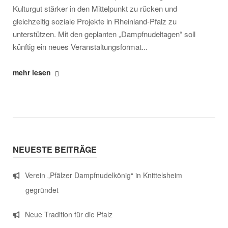
Kulturgut stärker in den Mittelpunkt zu rücken und
gleichzeitig soziale Projekte in Rheinland-Pfalz zu
unterstützen. Mit den geplanten „Dampfnudeltagen“ soll
künftig ein neues Veranstaltungsformat...
"Verein
mehr lesen
„Pfälzer
Dampfnudelkönig“
in
Knittelsheim
gegründet"
NEUESTE BEITRÄGE
Verein „Pfälzer Dampfnudelkönig“ in Knittelsheim
gegründet
Neue Tradition für die Pfalz