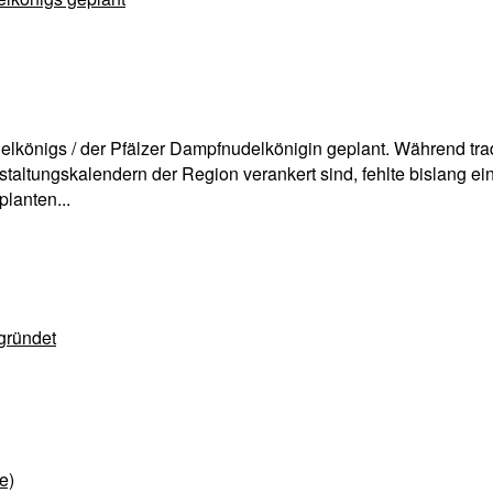
königs / der Pfälzer Dampfnudelkönigin geplant. Während trad
nstaltungskalendern der Region verankert sind, fehlte bislang ei
lanten...
gründet
e)