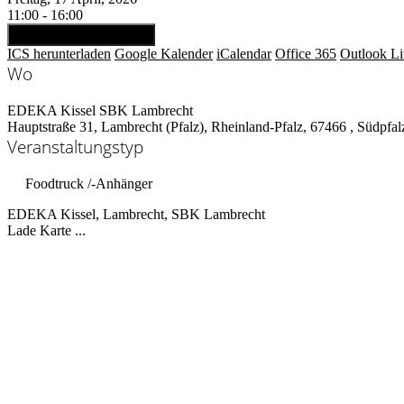
11:00 - 16:00
Zum Kalender hinzufügen
ICS herunterladen
Google Kalender
iCalendar
Office 365
Outlook Li
Wo
EDEKA Kissel SBK Lambrecht
Hauptstraße 31, Lambrecht (Pfalz), Rheinland-Pfalz, 67466 , Südpfal
Veranstaltungstyp
Foodtruck /-Anhänger
EDEKA Kissel
,
Lambrecht
,
SBK Lambrecht
Lade Karte ...