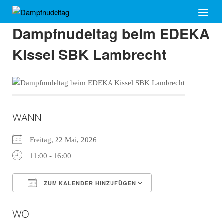
Skip
Home
Menu
to
Dampfnudeltag beim EDEKA
content
Kissel SBK Lambrecht
WANN
Freitag, 22 Mai, 2026
11:00 - 16:00
ZUM KALENDER HINZUFÜGEN
ICS herunterladen
Google Kalender
WO