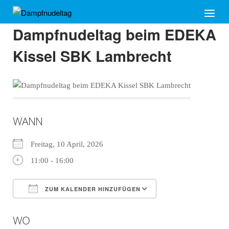
Skip
Home
Menu
to
Dampfnudeltag beim EDEKA
content
Kissel SBK Lambrecht
WANN
Freitag, 10 April, 2026
11:00 - 16:00
ZUM KALENDER HINZUFÜGEN
ICS herunterladen
Google Kalender
WO