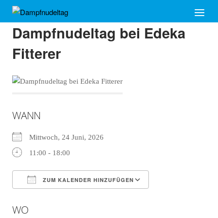
Skip
Home
Menu
to
Dampfnudeltag bei Edeka
content
Fitterer
WANN
Mittwoch, 24 Juni, 2026
11:00 - 18:00
ZUM KALENDER HINZUFÜGEN
ICS herunterladen
Google Kalender
WO